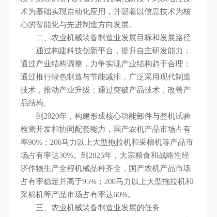
术为基础实现自动化应用，并朝着以信息技术为核
心的智能化与先进制造方向发展。
二、农业机械装备制造业发展目标和发展路径
通过构建科技创新平台，提升自主研发能力；
通过产业结构调整，力争实现产业结构趋于合理；
通过推行绿色制造与节能减排，广泛采用现代制造
技术，推动产业升级；通过突破产品技术，改善产
品结构。
到2020年，构建形成核心功能部件与整机试验
检测开发和协同配套能力，国产农机产品市场占有
率90%；200马力以上大型拖拉机和采棉机等产品市
场占有率达30%。到2025年，大宗粮食和战略性经
济作物生产全程机械品种齐全，国产农机产品市场
占有率稳定并高于95%；200马力以上大型拖拉机和
采棉机等产品市场占有率达60%。
三、农业机械装备制造业发展的任务