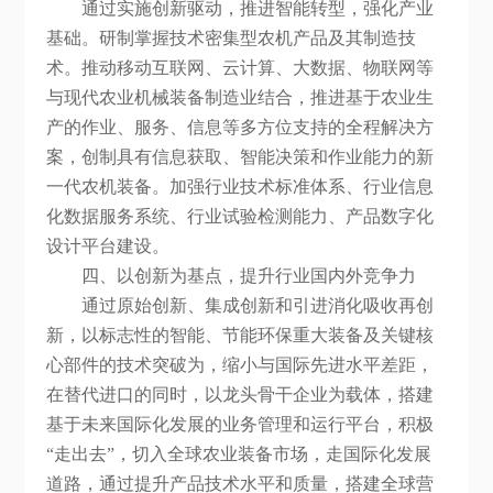
通过实施创新驱动，推进智能转型，强化产业
基础。研制掌握技术密集型农机产品及其制造技
术。推动移动互联网、云计算、大数据、物联网等
与现代农业机械装备制造业结合，推进基于农业生
产的作业、服务、信息等多方位支持的全程解决方
案，创制具有信息获取、智能决策和作业能力的新
一代农机装备。加强行业技术标准体系、行业信息
化数据服务系统、行业试验检测能力、产品数字化
设计平台建设。
四、以创新为基点，提升行业国内外竞争力
通过原始创新、集成创新和引进消化吸收再创
新，以标志性的智能、节能环保重大装备及关键核
心部件的技术突破为，缩小与国际先进水平差距，
在替代进口的同时，以龙头骨干企业为载体，搭建
基于未来国际化发展的业务管理和运行平台，积极
“走出去”，切入全球农业装备市场，走国际化发展
道路，通过提升产品技术水平和质量，搭建全球营